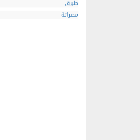
طبرق
مصراتة