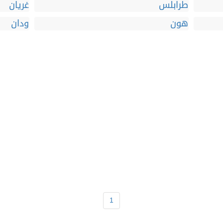
طرابلس
غريان
هون
ودان
1