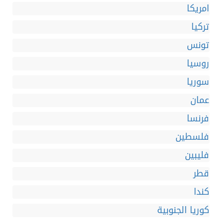
امريكا
تركيا
تونس
روسيا
سوريا
عمان
فرنسا
فلسطين
فليبين
قطر
كندا
كوريا الجنوبية