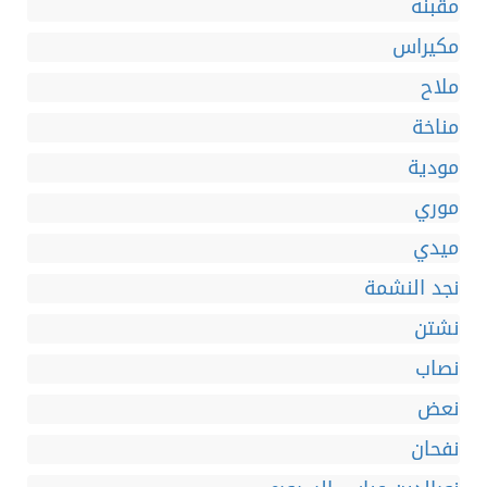
مقبنه
مكيراس
ملاح
مناخة
مودية
موري
ميدي
نجد النشمة
نشتن
نصاب
نعض
نفحان