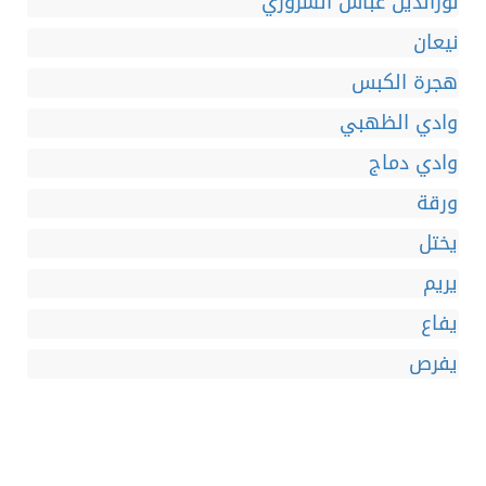
نورالدين عباس السروري
نيعان
هجرة الكبس
وادي الظهبي
وادي دماج
ورقة
يختل
يريم
يفاع
يفرص